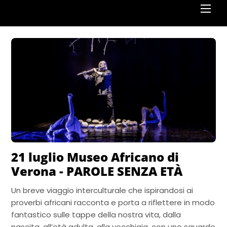
Men
21 luglio Museo Africano di
Verona -​​ PAROLE SENZA ETÀ
Un breve viaggio interculturale che ispirandosi ai
proverbi africani racconta e porta a riflettere in modo
fantastico sulle tappe della nostra vita, dalla
nascita, all’età adulta, alla vecchiaia, con uno sguardo